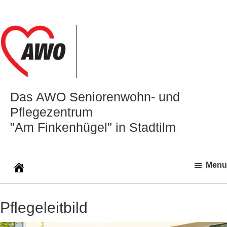
Zur
Zum
Zur
Hauptnavigation
Inhalt
Seitenspalte
springen
springen
springen
Das AWO Seniorenwohn‑ und
Pflegezentrum
"Am Finkenhügel" in Stadtilm
Menu
Pflegeleitbild