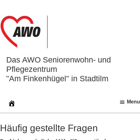
Zur
Zum
Zur
Hauptnavigation
Inhalt
Seitenspalte
springen
springen
springen
Das AWO Seniorenwohn‑ und
Pflegezentrum
"Am Finkenhügel" in Stadtilm
Menu
Häufig gestellte Fragen